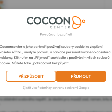
Pokračovat bez přijetí
ture
Én
Cocooncenter a jeho partneři používají soubory cookie ke zlepšení
vašeho zážitku, analýze provozu a nabídce personalizovaného obsahu a
reklamy. Kliknutím na „Přijmout" souhlasíte s používáním všech souborů
cookie. Můžete také „pokračovat bez přijetí".
PŘIZPŮSOBIT
PŘIJMOUT
Rady pro použití
Složení
Zjistit více
Podmínky ochrany soukromí Google
o zklidnění svalového napětí. Je ideální pro masáž zad, ramen, krku 
.