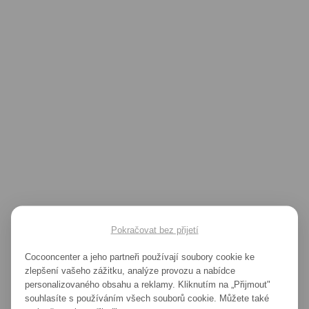
Pokračovat bez přijetí
500
Cocooncenter a jeho partneři používají soubory cookie ke
zlepšení vašeho zážitku, analýze provozu a nabídce
personalizovaného obsahu a reklamy. Kliknutím na „Přijmout"
souhlasíte s používáním všech souborů cookie. Můžete také