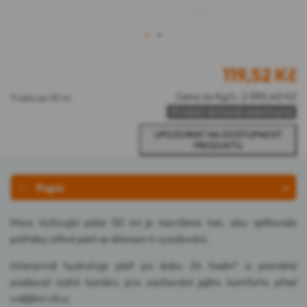
1
2
119,52
Kč
Cena za Kg/L: 2 390,40 Kč
Trubka po 50 ml
Produkt dočasně nedostupný
Popis
Mixa Vyživující péče 50 ml je navržena tak, aby splňovala
potřeby citlivé pleti se sklonem k vysušování.
Intenzivně hydratuje pleť po dobu 24 hodin* a pomáhá
posilovat kožní bariéru pro zachování jejího komfortu před
vnějšími vlivy.