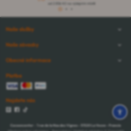
od 2 856 Kč na výdejním místě
1
2
3
Naše služby
Naše závazky
Obecné informace
Platba
Najdete nás
Cocooncenter
-
1 rue de la Nau des Vignes
-
51520
La Veuve
-
Francie