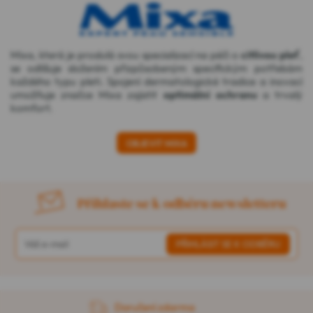
Mixa, která je proslulá svou specializací na péči o
citlivou pleť
,
se odlišuje složením přizpůsobeným specifickým potřebám
každého typu pleti. Spojení dermatologické tradice a inovací
umožňuje značce Mixa zajistit
optimální ochranu
a trvalý
komfort.
OBJEVIT MIXA
Přihlaste se k odběru newsletteru
Doručení zdarma