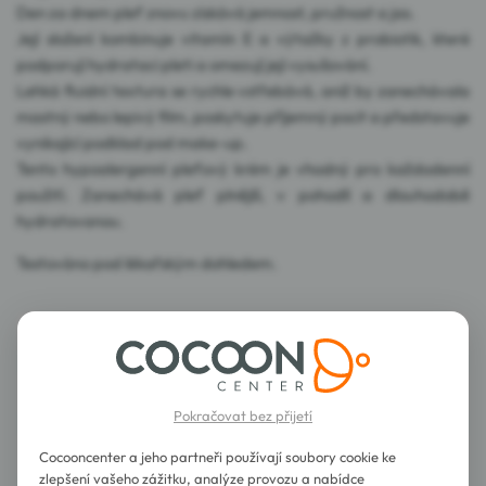
Den za dnem pleť znovu získává jemnost, pružnost a jas.
Její složení kombinuje vitamín E a výtažky z probiotik, které
podporují hydrataci pleti a omezují její vysušování.
Lehká fluidní textura se rychle vstřebává, aniž by zanechávala
mastný nebo lepivý film, poskytuje příjemný pocit a představuje
vynikající podklad pod make-up.
Tento hypoalergenní pleťový krém je vhodný pro každodenní
použití. Zanechává pleť plnější, v pohodlí a dlouhodobě
hydratovanou.
Testováno pod lékařským dohledem.
Rady pro použití
Složení
Pokračovat bez přijetí
Podrobnosti
Cocooncenter a jeho partneři používají soubory cookie ke
zlepšení vašeho zážitku, analýze provozu a nabídce