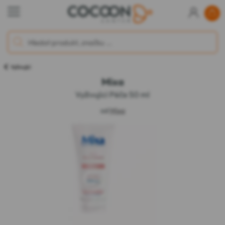
Vyživující
Mixa
Vyživující Péče 50 ml
od
Mixa