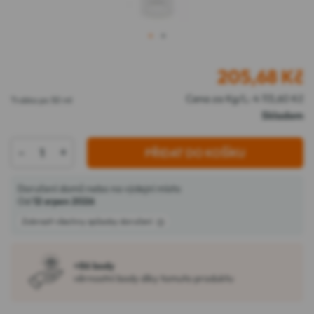
1
2
205,68
Kč
Cena za Kg/L: 4 113,60 Kč
Trubka po 50 ml
Skladem
-
+
PŘIDAT DO KOŠÍKU
Doručení domů nebo na výdejní místo
Od
12 srpen 2026
Zobrazit všechny způsoby doručení
+86 body
věrnostní body díky tomuto produktu