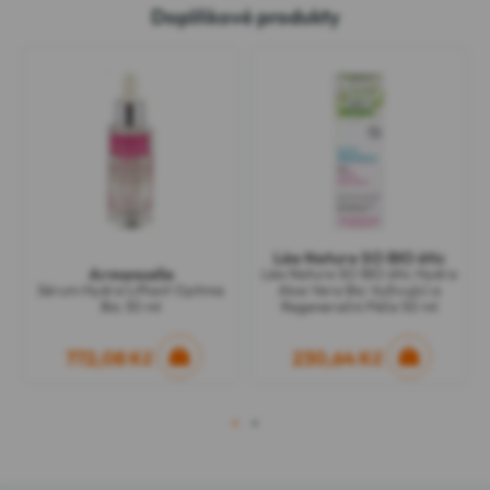
Doplňkové produkty
Léa Nature SO BIO étic
Armencelle
Léa Nature SO BIO étic Hydra
Sérum Hydra'Liftant Optima
Aloe Vera Bio Vyživující a
Bio 30 ml
Regenerační Péče 50 ml
772,08 Kč
230,64 Kč
1
2