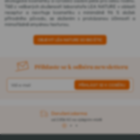
ekologické kosmetiky a výrobků osobní péče pro celou rodinu.
Těží z veškerých zkušeností laboratoře LEA NATURE v oblasti
receptur a navrhuje kosmetiku s minimálně 96 % složek
přírodního původu, se složením s prokázanou účinností a
mimořádně smyslnou texturou.
OBJEVIT LÉA NATURE SO BIO ÉTIC
Přihlaste se k odběru newsletteru
Doručení zdarma
od 2 856 Kč na výdejním místě
1
2
3