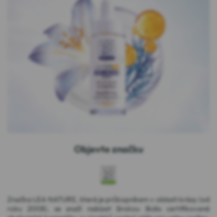
Objevte značku
Značka LEA NATURE, která je průkopníkem v oblasti krásy (od
roku 2008), se snaží nabízet širokou škálu certifikované