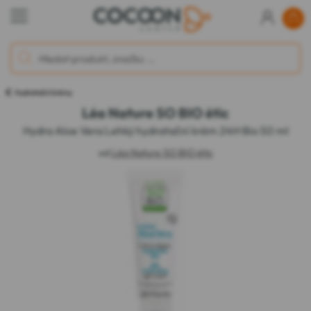
Hydratační krémy
Léa Nature SO BIO étic
Hydra Aloe Vera Lehký hydratační krém 24H Bio 50 ml
od
Léa Nature SO BIO étic