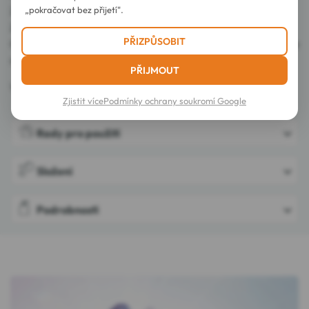
„pokračovat bez přijetí".
20% celkového složení pochází z ekologického zemědělství.
Zbývající 1% slouží k řádné konzervaci produktu.
PŘIZPŮSOBIT
Cosmos Organic certifikováno Ecocert Greenlife podle
referenčních norem Cosmos.
PŘIJMOUT
Vyrobeno ve Francii.
Zjistit více
Podmínky ochrany soukromí Google
Rady pro použití
Složení
Podrobnosti