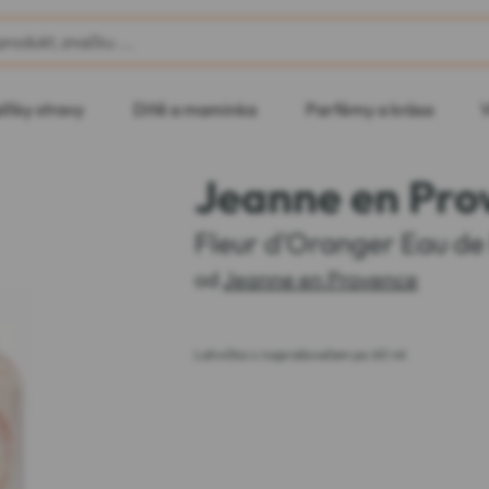
lňky stravy
Dítě a maminka
Parfémy a krása
V
Jeanne en Pro
Fleur d'Oranger Eau de
od
Jeanne en Provence
Lahvička s rozprašovačem po 60 ml