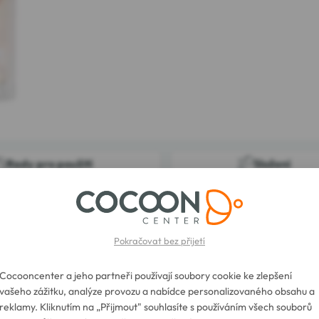
Rady pro použití
Složení
l vás přenese do srdce Provence.
omořské svěžesti a tepla.
Pokračovat bez přijetí
Cocooncenter a jeho partneři používají soubory cookie ke zlepšení
vašeho zážitku, analýze provozu a nabídce personalizovaného obsahu a
reklamy. Kliknutím na „Přijmout" souhlasíte s používáním všech souborů