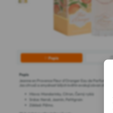
Popis
Popis
Jeanne en Provence Fleur d'Oranger Eau de Parfum 60 m
Jas citrusů a smyslnost bílých květin evokují závan střed
Hlava: Mandarinky, Citron, Černý rybíz
Srdce: Neroli, Jasmín, Petitgrain
Základ: Pižmo.