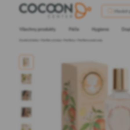
Všechny produkty
Péče
Hygiena
Dop
Úvodní stránka
>
Parfém a krása
>
Parfémy
>
Parfémované vody