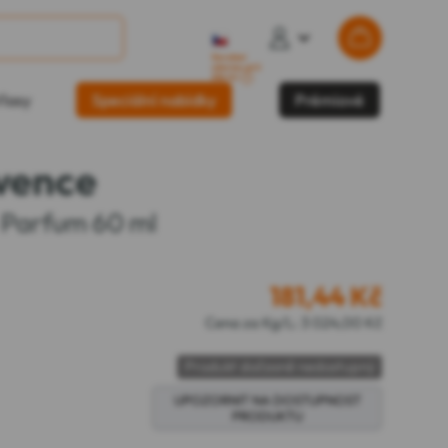
Doručení
zdarma od 2
856 Kč
?
lasy
Speciální nabídky
Prémiové
vence
 Parfum 60 ml
181,44
Kč
Cena za Kg/L: 3 024,00 Kč
Produkt dočasně nedostupný