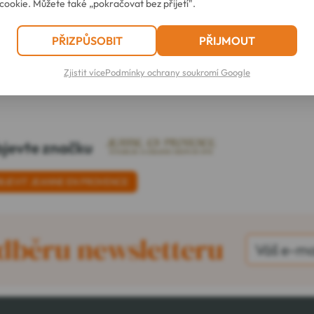
cookie. Můžete také „pokračovat bez přijetí".
PŘIZPŮSOBIT
PŘIJMOUT
 se všemi našimi přepravci.
Zjistit více
Podmínky ochrany soukromí Google
jevte značku
BJEVIT JEANNE EN PROVENCE
odběru newsletteru