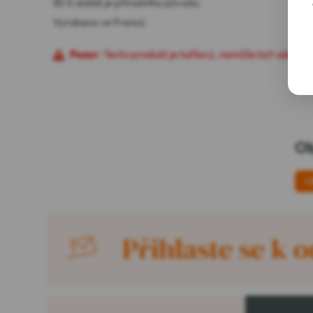
85 % složek je přírodního původu.
Vyrobeno ve Francii.
Pozor
: Tento produkt je hořlavý, nemůže být odeslán
Ob
O
Přihlaste se k 